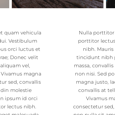
et quam vehicula
Nulla porttito
ui. Vestibulum
porttitor lectu
us orci luctus et
nibh. Mauris 
rae; Donec velit
tincidunt nibh 
 aliquam vel,
massa, convallis
a. Vivamus magna
non nisi. Sed po
tur sed, convallis
magna justo, la
tudin molestie
convallis at tel
n ipsum id orci
Vivamus mag
or lectus nibh.
consectetur sed, 
eget malesuada.
non nulla sit am