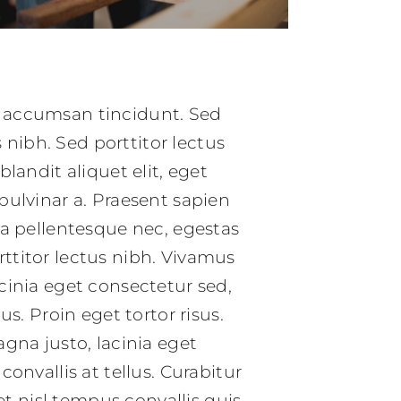
r accumsan tincidunt. Sed
s nibh. Sed porttitor lectus
blandit aliquet elit, eget
pulvinar a. Praesent sapien
 a pellentesque nec, egestas
rttitor lectus nibh. Vivamus
cinia eget consectetur sed,
lus. Proin eget tortor risus.
na justo, lacinia eget
convallis at tellus. Curabitur
et nisl tempus convallis quis