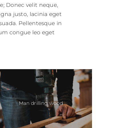
ae; Donec velit neque,
gna justo, lacinia eget
esuada. Pellentesque in
trum congue leo eget
Man drilling wood