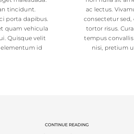
an tincidunt.
ac lectus. Vivam
ci porta dapibus.
consectetur sed, c
et quam vehicula
tortor risus. Cur
i. Quisque velit
tempus convallis 
n, elementum id
nisi, pretium 
CONTINUE READING