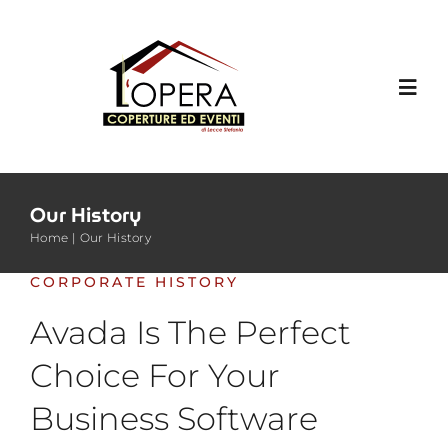
Salta
al
contenuto
Toggl
Navig
HOME
Our History
SERVIZI
Home
Our History
CORPORATE HISTORY
FOTOGALLERY
Avada Is The Perfect
Choice For Your
CONTATTI
Business Software