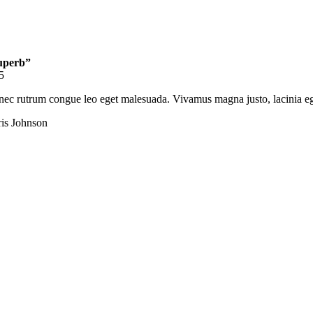
uperb”
5
ec rutrum congue leo eget malesuada. Vivamus magna justo, lacinia eget 
is Johnson