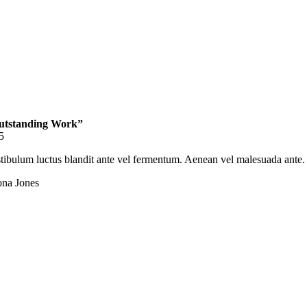
utstanding Work”
5
tibulum luctus blandit ante vel fermentum. Aenean vel malesuada ante. Et
na Jones