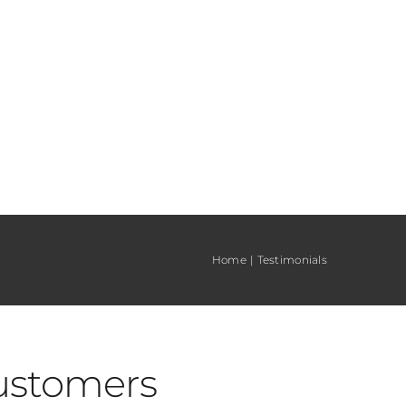
Home
Testimonials
ustomers