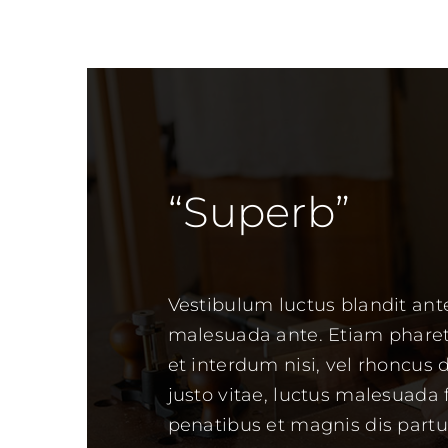
“Superb”
Vestibulum luctus blandit an
malesuada ante. Etiam pharetra
et interdum nisi, vel rhoncus do
justo vitae, luctus malesuada f
penatibus et magnis dis partu