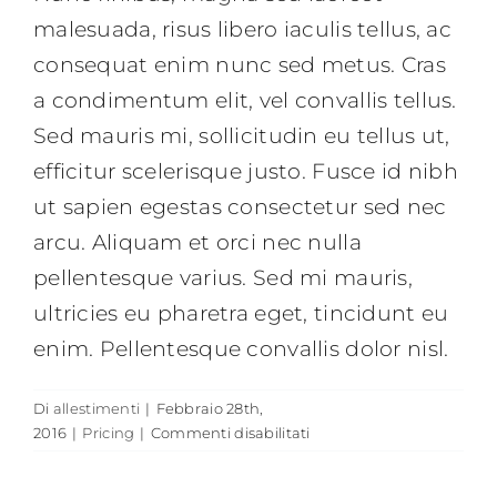
malesuada, risus libero iaculis tellus, ac
consequat enim nunc sed metus. Cras
a condimentum elit, vel convallis tellus.
Sed mauris mi, sollicitudin eu tellus ut,
efficitur scelerisque justo. Fusce id nibh
ut sapien egestas consectetur sed nec
arcu. Aliquam et orci nec nulla
pellentesque varius. Sed mi mauris,
ultricies eu pharetra eget, tincidunt eu
enim. Pellentesque convallis dolor nisl.
Di
allestimenti
|
Febbraio 28th,
su
2016
|
Pricing
|
Commenti disabilitati
Are
there