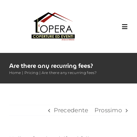
Salta
al
contenuto
Toggl
Navig
HOME
Are there any recurring fees?
SERVIZI
Home
Pricing
Are there any recurring fees?
FOTOGALLERY
Precedente
Prossimo
CONTATTI