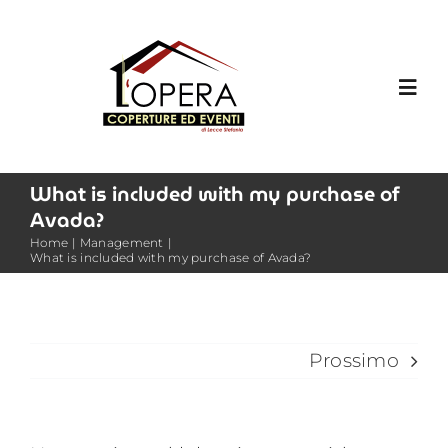
Salta
al
contenuto
Toggl
Navig
HOME
What is included with my purchase of
Avada?
SERVIZI
Home
Management
What is included with my purchase of Avada?
FOTOGALLERY
Prossimo
CONTATTI