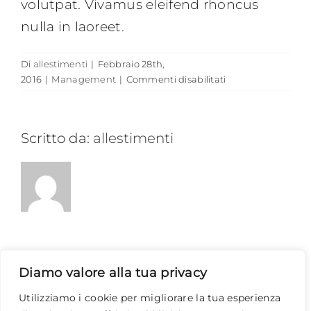
volutpat. Vivamus eleifend rhoncus
nulla in laoreet.
Di
allestimenti
|
Febbraio 28th,
su
2016
|
Management
|
Commenti disabilitati
What
is
included
Scritto da:
allestimenti
with
my
purchase
of
Avada?
Diamo valore alla tua privacy
Utilizziamo i cookie per migliorare la tua esperienza